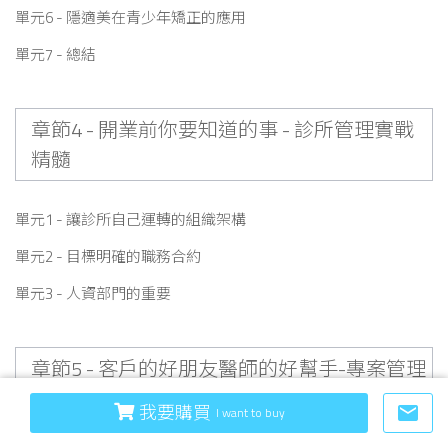
單元6 - 隱適美在青少年矯正的應用
單元7 - 總結
章節4 - 開業前你要知道的事 - 診所管理實戰
精髓
單元1 - 讓診所自己運轉的組織架構
單元2 - 目標明確的職務合約
單元3 - 人資部門的重要
章節5 - 客戶的好朋友醫師的好幫手-專案管理
師
我要購買
email
I want to buy