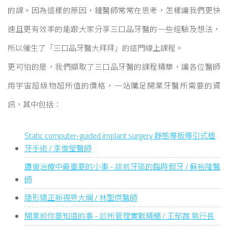
的課。因為這樣的原因，鍾醫師常常在思考，怎樣讓我們更快
速且更有效率的能跟大家分享三口品牙醫的一些經驗及想法，
所以催生了「三口品牙醫大拜拜」的這門線上課程。
更可怕的是，我們擷取了三口品牙醫的課程精華，讓各位醫師
用宇宙超級物超所值的價格，一站購足開業牙醫所需要的資
訊，其中包括：
Static computer-guided implant surgery 靜態導板導引式植
牙手術 / 李俊瑩醫師
贗復治療中最重要的小事 - 談前牙區的臨時假牙 / 蘇裕隆醫
師
隱形矯正新視界大綱 / 林聖傑醫師
開業前你要知道的事 - 診所管理實戰精髓 / 王郁茜 執行長