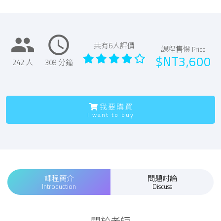
people
access_time
共有
6
人評價
課程售價
Price
$NT3,600
242 人
308 分鐘
我要購買
I want to buy
課程簡介
問題討論
Introduction
Discuss