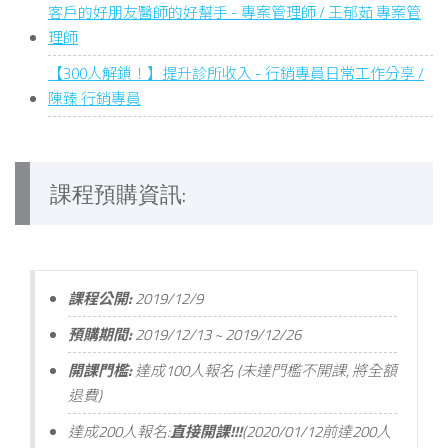
客戶的好朋友醫師的好幫手 - 專案管理師 / 王郁茹 專案管
理師
【300人解鎖！】提升診所收入 - 行銷專員日常工作分享 /
陳臻 行銷專員
課程預購資訊:
課程公開:
2019/12/9
預購期間:
2019/12/13 ~ 2019/12/26
開課門檻:
達成100人報名 (未達門檻不開課, 將全額
退費)
達成200人報名:
直接開課!!!
(2020/01/12前達200人