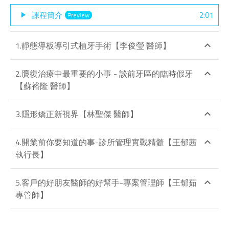
課程簡介
2:01
play_arrow
Preview
1.靜態導板導引式植牙手術【李俊瑩 醫師】
keyboard_arrow_up
2.贗復治療中最重要的小事 - 談前牙區的臨時假牙
keyboard_arrow_up
【蘇裕隆 醫師】
3.隱形矯正新視界【林聖傑 醫師】
keyboard_arrow_up
4.開業前你要知道的事-診所管理實戰精髓【王郁茜
keyboard_arrow_up
執行長】
5.客戶的好朋友醫師的好幫手-專案管理師【王郁茹
keyboard_arrow_up
專管師】