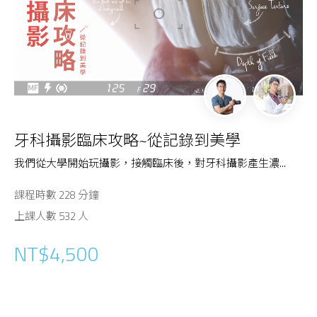
牙科攝影臨床攻略~從記錄到美學
我們從大學開始玩攝影，接觸臨床後，對牙科攝影產生濃...
課程時數 228 分鐘
上課人數 532 人
NT$4,500