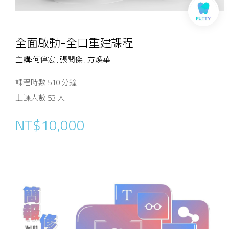
全面啟動-全口重建課程
主講:何偉宏 , 張閔傑 , 方煥華
課程時數 510 分鐘
上課人數 53 人
NT$10,000