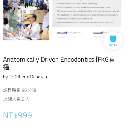
Anatomically Driven Endodontics [FKG直
播...
By Dr. Gilberto Debelian
課程時數 96 分鐘
上課人數 2 人
NT$999