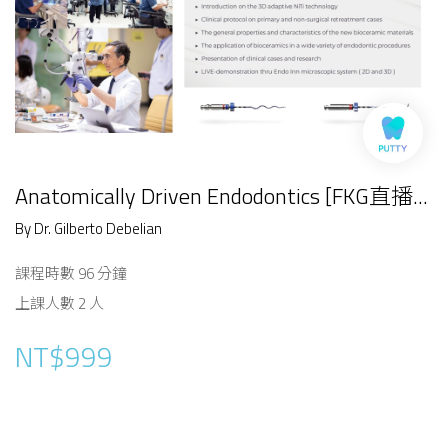
Anatomically Driven Endodontics [FKG直播...
By Dr. Gilberto Debelian
課程時數 96 分鐘
上課人數 2 人
NT$999