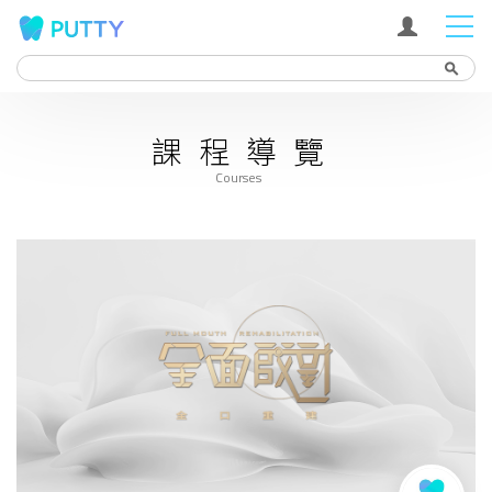
Search
search
課程導覽
Courses