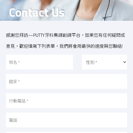
Contact Us
感謝您拜訪—PUTTY牙科集課創課平台，如果您有任何疑問或
意見，歡迎填寫下列表單，我們將會用最快的速度與您聯絡!
姓
名
國
家
行
動
電
話
電
話