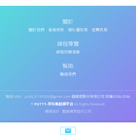
關於
關於我們
會員條款
隱私權政策
退費政策
課程導覽
課程許願清單
幫助
聯絡我們
聯絡 MAIL : putty20190309@gmail.com
齒維度股份有限公司 統編:82842064
©
PUTTY-牙科集創課平台
All Rights Reserved.
網頁設計 : 藝誠網頁設計公司
email