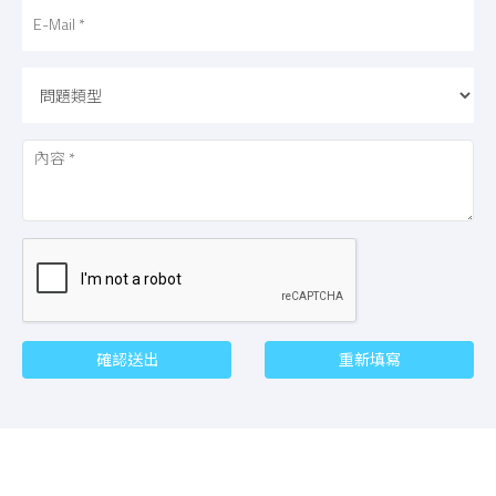
E-
Mail
類
型
內
容
驗
證
確認送出
重新填寫